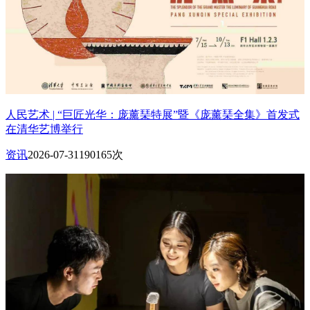
人民艺术 | “巨匠光华：庞薰琹特展”暨《庞薰琹全集》首发式
在清华艺博举行
资讯
2026-07-31
190165次