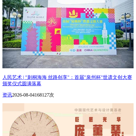
人民艺术 | "刺桐海海 丝路创享"：首届"泉州杯"世遗文创大赛
颁奖仪式圆满落幕
资讯
2026-08-04
168127次