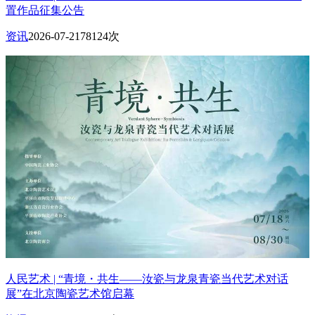
置作品征集公告
资讯
2026-07-21
78124次
人民艺术 | “青境・共生——汝瓷与龙泉青瓷当代艺术对话
展”在北京陶瓷艺术馆启幕