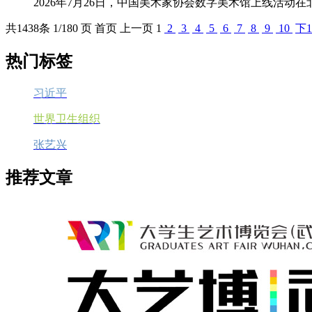
2026年7月26日，中国美术家协会数字美术馆上线活动
共
1438
条 1/180 页
首页
上一页
1
2
3
4
5
6
7
8
9
10
下1
热门标签
习近平
世界卫生组织
张艺兴
推荐文章