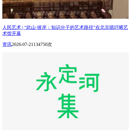
人民艺术 | “此山·彼岸：知识分子的艺术路径”在北京噫吁唏艺
术馆开幕
资讯
2026-07-21
134750次