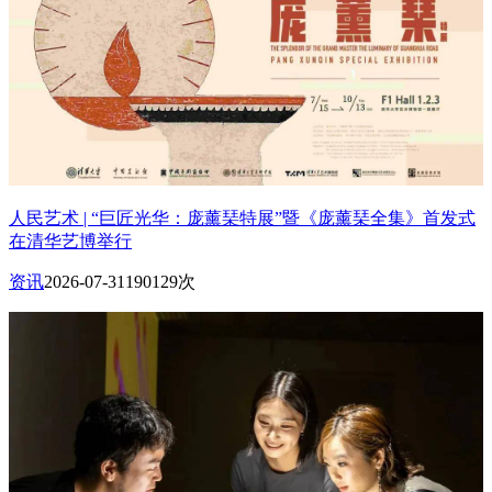
人民艺术 | “巨匠光华：庞薰琹特展”暨《庞薰琹全集》首发式
在清华艺博举行
资讯
2026-07-31
190129次