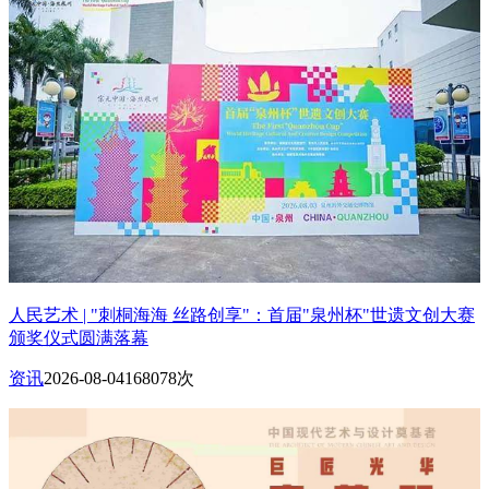
人民艺术 | "刺桐海海 丝路创享"：首届"泉州杯"世遗文创大赛
颁奖仪式圆满落幕
资讯
2026-08-04
168078次