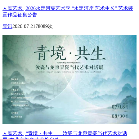
人民艺术 | 2026永定河集艺术季 “永定河岸 艺术生长” 艺术装
置作品征集公告
资讯
2026-07-21
78089次
人民艺术 | “青境・共生——汝瓷与龙泉青瓷当代艺术对话