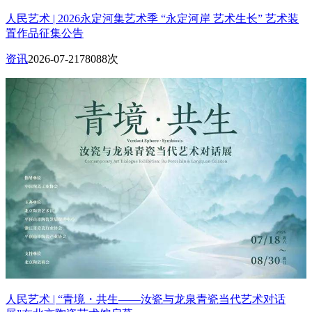
人民艺术 | 2026永定河集艺术季 “永定河岸 艺术生长” 艺术装
置作品征集公告
资讯
2026-07-21
78088次
人民艺术 | “青境・共生——汝瓷与龙泉青瓷当代艺术对话