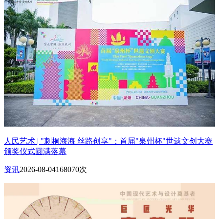
人民艺术 | "刺桐海海 丝路创享"：首届"泉州杯"世遗文创大赛
颁奖仪式圆满落幕
资讯
2026-08-04
168070次