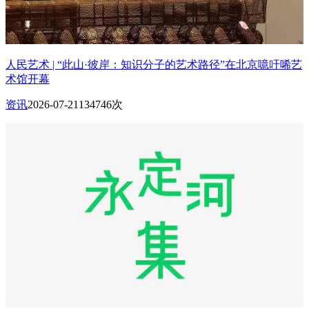
人民艺术 | “此山·彼岸：知识分子的艺术路径”在北京噫吁唏艺
术馆开幕
资讯
2026-07-21
134746次