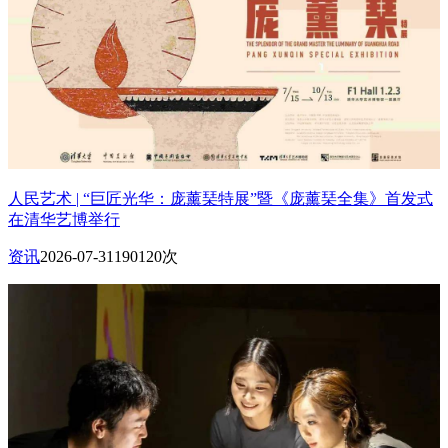
人民艺术 | “巨匠光华：庞薰琹特展”暨《庞薰琹全集》首发式
在清华艺博举行
资讯
2026-07-31
190120次