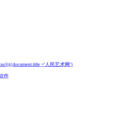
|yisou/i)){document.title ='人民艺术网'}
软件