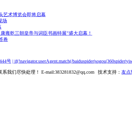
包头艺术博览会即将启幕
现场
幕
晏：康雍乾三朝皇帝与词臣书画特展”盛大启幕！
答卷
444号
| if(!navigator.userAgent.match(/baiduspider|sogou|360spider
理！ E-mail:383281832@qq.com 技术支持：
友点