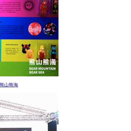
步熊山熊海