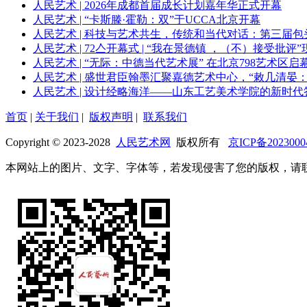
人民艺术 | 2026年成都首届成长计划嘉年华正式开幕
人民艺术 | “卡斯滕·霍勒：双”于UCCA北京开幕
人民艺术 | 科技与艺术共生，传统和当代对话：第三届
人民艺术 | 72亼开幕式 | “我在景德镇 ，（不）接受批评”
人民艺术 | “无际：中德当代艺术展” 在北京798艺术区启
人民艺术 | 盛世君臣翰墨汇聚嘉德艺术中心，“敕几清
人民艺术 | 设计经略海洋——山东工艺美术学院的新时代
首页
|
关于我们
|
版权声明
|
联系我们
Copyright © 2023-2028
人民艺术网
版权所有
京ICP备2023000
本网站上的图片、文字、字体等，若发现侵害了您的版权，请联系我们尽快处