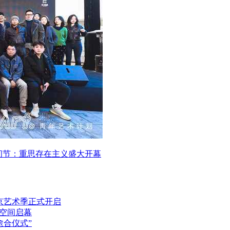
 时间节：重思存在主义盛大开幕
北京艺术季正式开启
·空间启幕
愈合仪式”