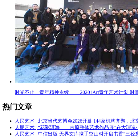
时光不止，青年精神永续 ——2020 iArt青年艺术计划
热门文章
人民艺术 | 北京当代艺博会2026开幕 144家机构齐聚，
人民艺术 | “花彩洱海——古原整体艺术作品展”在大理岚
人民艺术 | 中信出版·无界文库携手空山时开启书香“三径