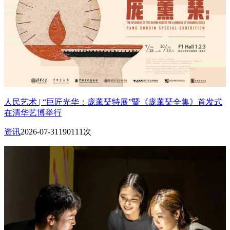
人民艺术 | “巨匠光华：庞薰琹特展”暨《庞薰琹全集》首发式
在清华艺博举行
资讯
2026-07-31
190111次