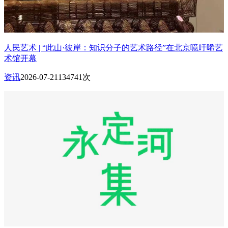
人民艺术 | “此山·彼岸：知识分子的艺术路径”在北京噫吁唏艺
术馆开幕
资讯
2026-07-21
134741次