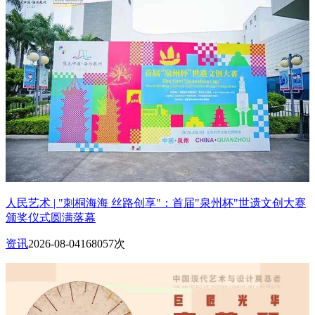
人民艺术 | "刺桐海海 丝路创享"：首届"泉州杯"世遗文创大赛
颁奖仪式圆满落幕
资讯
2026-08-04
168057次