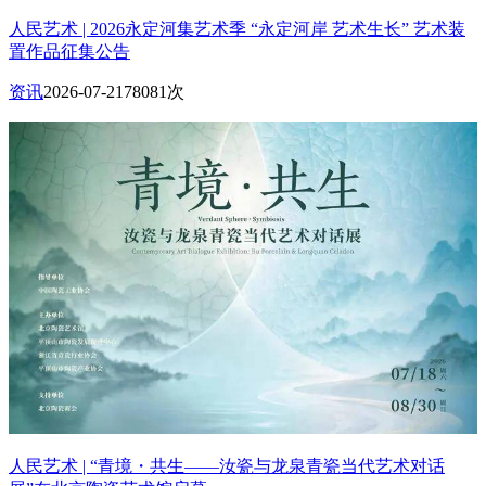
人民艺术 | 2026永定河集艺术季 “永定河岸 艺术生长” 艺术装
置作品征集公告
资讯
2026-07-21
78081次
人民艺术 | “青境・共生——汝瓷与龙泉青瓷当代艺术对话