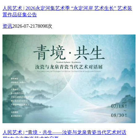
人民艺术 | 2026永定河集艺术季 “永定河岸 艺术生长” 艺术装
置作品征集公告
资讯
2026-07-21
78098次
人民艺术 | “青境・共生——汝瓷与龙泉青瓷当代艺术对话