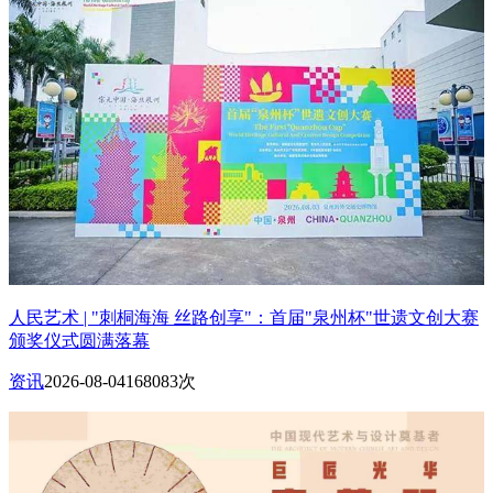
人民艺术 | "刺桐海海 丝路创享"：首届"泉州杯"世遗文创大赛
颁奖仪式圆满落幕
资讯
2026-08-04
168083次