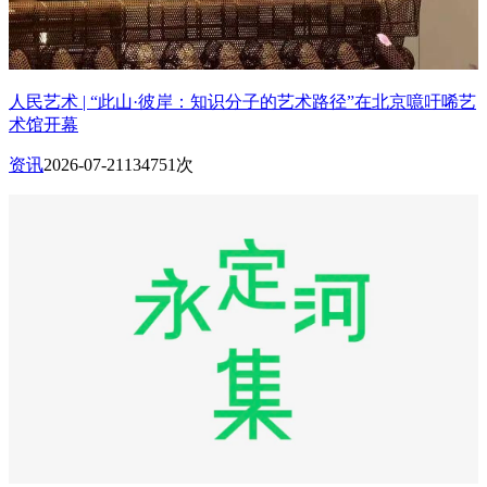
人民艺术 | “此山·彼岸：知识分子的艺术路径”在北京噫吁唏艺
术馆开幕
资讯
2026-07-21
134751次