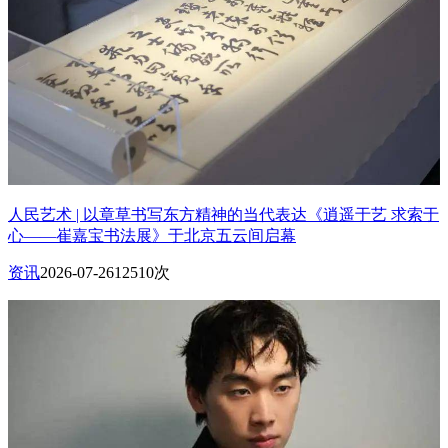
人民艺术 | 以章草书写东方精神的当代表达《逍遥于艺 求索于
心——崔嘉宝书法展》于北京五云间启幕
资讯
2026-07-26
12510次