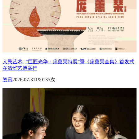
人民艺术 | “巨匠光华：庞薰琹特展”暨《庞薰琹全集》首发式
在清华艺博举行
资讯
2026-07-31
190135次