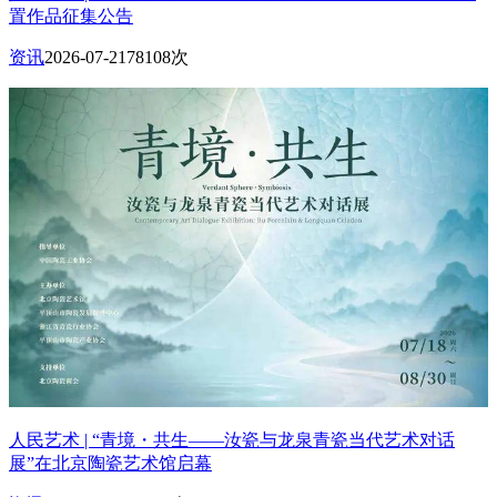
置作品征集公告
资讯
2026-07-21
78108次
人民艺术 | “青境・共生——汝瓷与龙泉青瓷当代艺术对话
展”在北京陶瓷艺术馆启幕