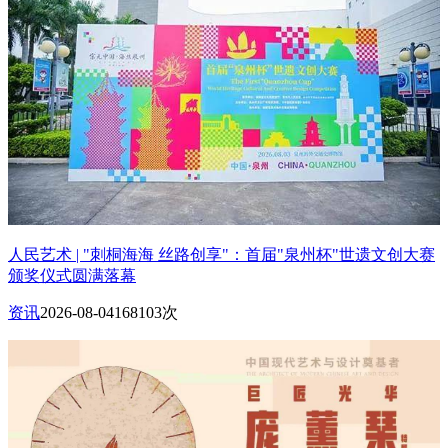
人民艺术 | "刺桐海海 丝路创享"：首届"泉州杯"世遗文创大赛
颁奖仪式圆满落幕
资讯
2026-08-04
168103次