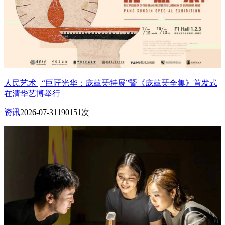
人民艺术 | “巨匠光华：庞薰琹特展”暨《庞薰琹全集》首发式
在清华艺博举行
资讯
2026-07-31
190151次