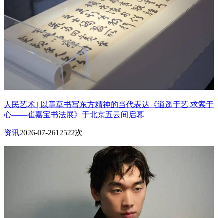
人民艺术 | 以章草书写东方精神的当代表达《逍遥于艺 求索于
心——崔嘉宝书法展》于北京五云间启幕
资讯
2026-07-26
12522次