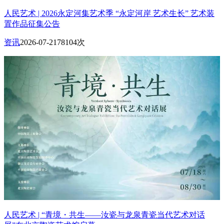
人民艺术 | 2026永定河集艺术季 “永定河岸 艺术生长” 艺术装
置作品征集公告
资讯
2026-07-21
78104次
人民艺术 | “青境・共生——汝瓷与龙泉青瓷当代艺术对话