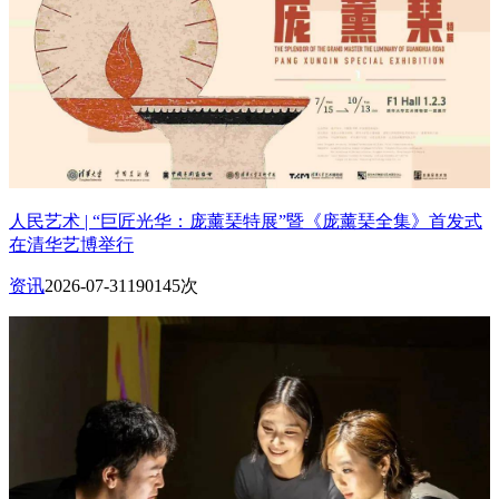
人民艺术 | “巨匠光华：庞薰琹特展”暨《庞薰琹全集》首发式
在清华艺博举行
资讯
2026-07-31
190145次