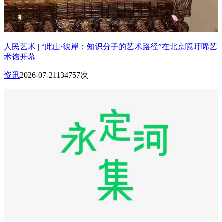
人民艺术 | “此山·彼岸：知识分子的艺术路径”在北京噫吁唏艺
术馆开幕
资讯
2026-07-21
134757次