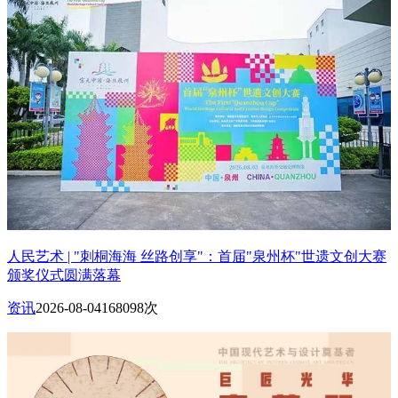
人民艺术 | "刺桐海海 丝路创享"：首届"泉州杯"世遗文创大赛
颁奖仪式圆满落幕
资讯
2026-08-04
168098次