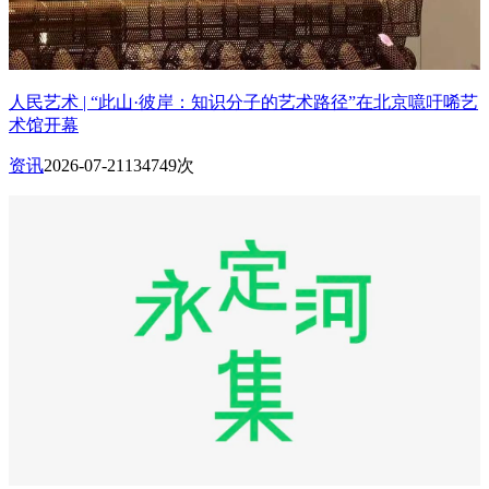
人民艺术 | “此山·彼岸：知识分子的艺术路径”在北京噫吁唏艺
术馆开幕
资讯
2026-07-21
134749次