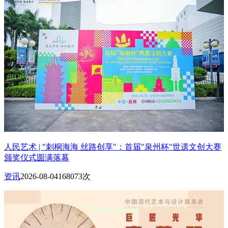
人民艺术 | "刺桐海海 丝路创享"：首届"泉州杯"世遗文创大赛
颁奖仪式圆满落幕
资讯
2026-08-04
168073次