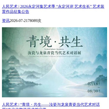
人民艺术 | 2026永定河集艺术季 “永定河岸 艺术生长” 艺术装
置作品征集公告
资讯
2026-07-21
78089次
人民艺术 | “青境・共生——汝瓷与龙泉青瓷当代艺术对话