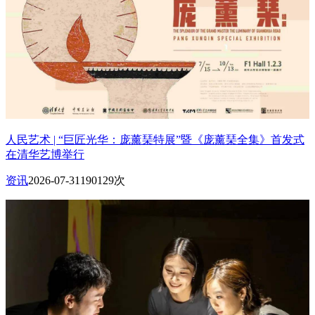
人民艺术 | “巨匠光华：庞薰琹特展”暨《庞薰琹全集》首发式
在清华艺博举行
资讯
2026-07-31
190129次