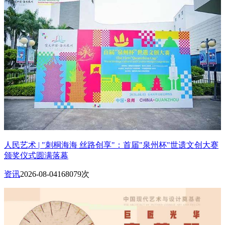
人民艺术 | "刺桐海海 丝路创享"：首届"泉州杯"世遗文创大赛
颁奖仪式圆满落幕
资讯
2026-08-04
168079次