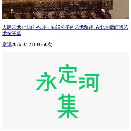
人民艺术 | “此山·彼岸：知识分子的艺术路径”在北京噫吁唏艺
术馆开幕
资讯
2026-07-21
134750次