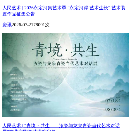
人民艺术 | 2026永定河集艺术季 “永定河岸 艺术生长” 艺术装
置作品征集公告
资讯
2026-07-21
78091次
人民艺术 | “青境・共生——汝瓷与龙泉青瓷当代艺术对话