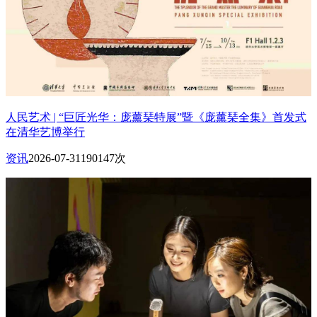
人民艺术 | “巨匠光华：庞薰琹特展”暨《庞薰琹全集》首发式
在清华艺博举行
资讯
2026-07-31
190147次