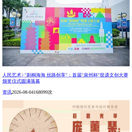
人民艺术 | "刺桐海海 丝路创享"：首届"泉州杯"世遗文创大赛
颁奖仪式圆满落幕
资讯
2026-08-04
168099次