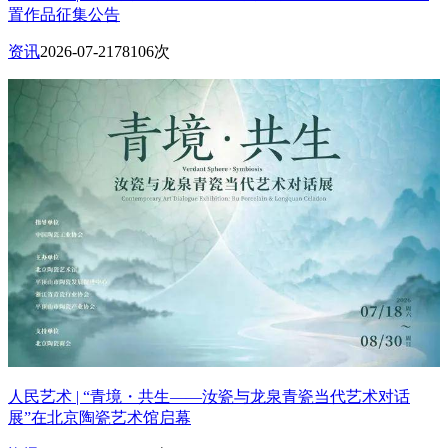
置作品征集公告
资讯
2026-07-21
78106次
人民艺术 | “青境・共生——汝瓷与龙泉青瓷当代艺术对话
展”在北京陶瓷艺术馆启幕