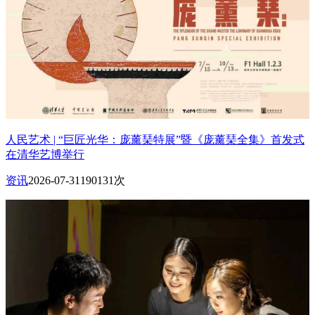
人民艺术 | “巨匠光华：庞薰琹特展”暨《庞薰琹全集》首发式
在清华艺博举行
资讯
2026-07-31
190131次