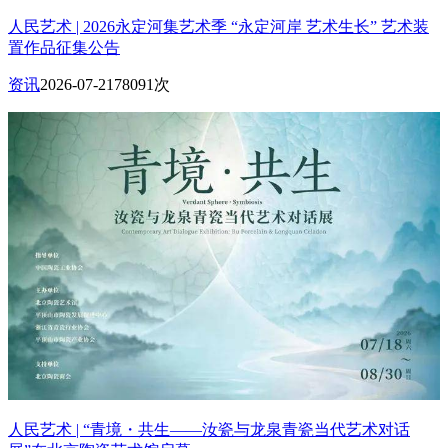
人民艺术 | 2026永定河集艺术季 “永定河岸 艺术生长” 艺术装
置作品征集公告
资讯
2026-07-21
78091次
人民艺术 | “青境・共生——汝瓷与龙泉青瓷当代艺术对话