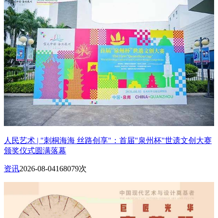
人民艺术 | "刺桐海海 丝路创享"：首届"泉州杯"世遗文创大赛
颁奖仪式圆满落幕
资讯
2026-08-04
168079次