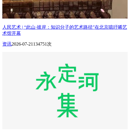
人民艺术 | “此山·彼岸：知识分子的艺术路径”在北京噫吁唏艺
术馆开幕
资讯
2026-07-21
134751次