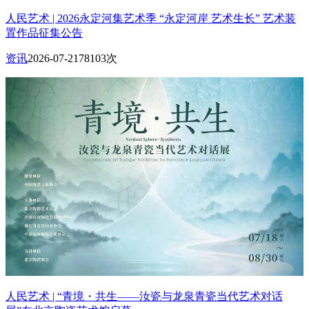
人民艺术 | 2026永定河集艺术季 “永定河岸 艺术生长” 艺术装
置作品征集公告
资讯
2026-07-21
78103次
人民艺术 | “青境・共生——汝瓷与龙泉青瓷当代艺术对话