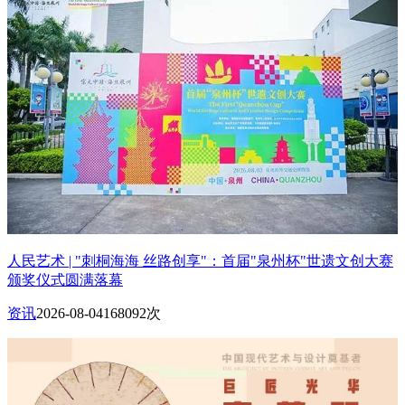
人民艺术 | "刺桐海海 丝路创享"：首届"泉州杯"世遗文创大赛
颁奖仪式圆满落幕
资讯
2026-08-04
168092次