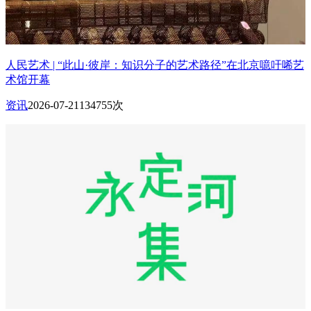
人民艺术 | “此山·彼岸：知识分子的艺术路径”在北京噫吁唏艺
术馆开幕
资讯
2026-07-21
134755次