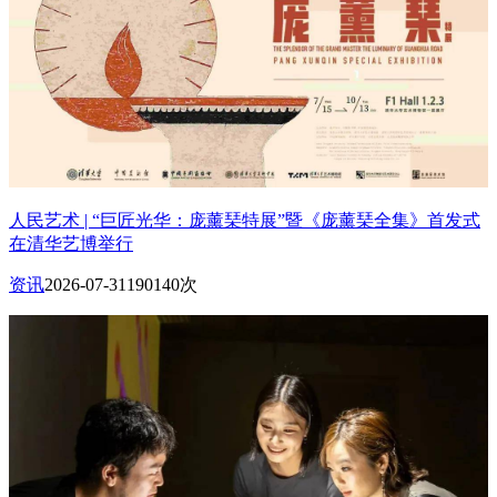
人民艺术 | “巨匠光华：庞薰琹特展”暨《庞薰琹全集》首发式
在清华艺博举行
资讯
2026-07-31
190140次