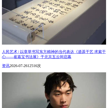
人民艺术 | 以章草书写东方精神的当代表达《逍遥于艺 求索于
心——崔嘉宝书法展》于北京五云间启幕
资讯
2026-07-26
12516次