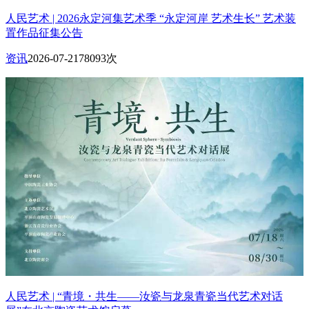
人民艺术 | 2026永定河集艺术季 “永定河岸 艺术生长” 艺术装
置作品征集公告
资讯
2026-07-21
78093次
人民艺术 | “青境・共生——汝瓷与龙泉青瓷当代艺术对话