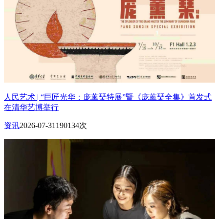
人民艺术 | “巨匠光华：庞薰琹特展”暨《庞薰琹全集》首发式
在清华艺博举行
资讯
2026-07-31
190134次