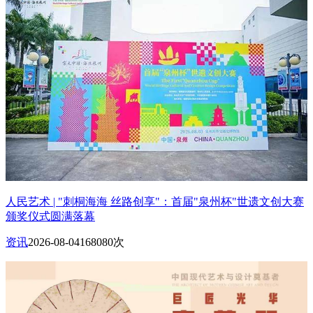
人民艺术 | "刺桐海海 丝路创享"：首届"泉州杯"世遗文创大赛
颁奖仪式圆满落幕
资讯
2026-08-04
168080次