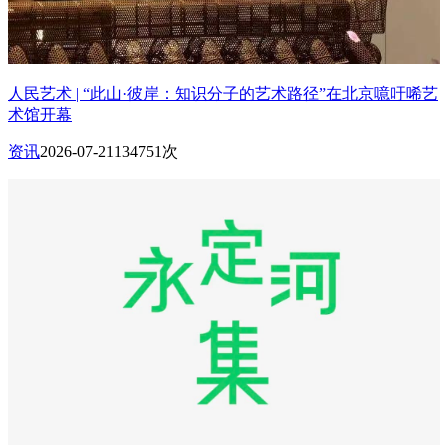
人民艺术 | “此山·彼岸：知识分子的艺术路径”在北京噫吁唏艺
术馆开幕
资讯
2026-07-21
134751次