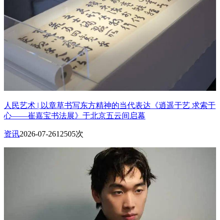
人民艺术 | 以章草书写东方精神的当代表达《逍遥于艺 求索于
心——崔嘉宝书法展》于北京五云间启幕
资讯
2026-07-26
12505次