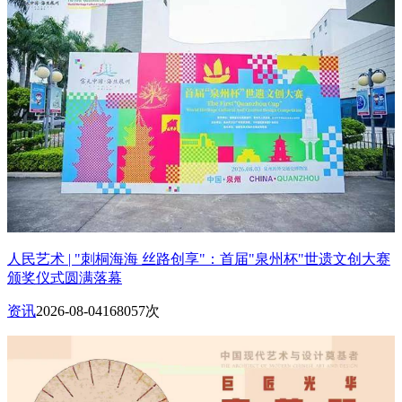
人民艺术 | "刺桐海海 丝路创享"：首届"泉州杯"世遗文创大赛
颁奖仪式圆满落幕
资讯
2026-08-04
168057次