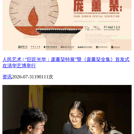
人民艺术 | “巨匠光华：庞薰琹特展”暨《庞薰琹全集》首发式
在清华艺博举行
资讯
2026-07-31
190111次