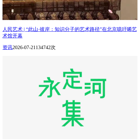
人民艺术 | “此山·彼岸：知识分子的艺术路径”在北京噫吁唏艺
术馆开幕
资讯
2026-07-21
134742次