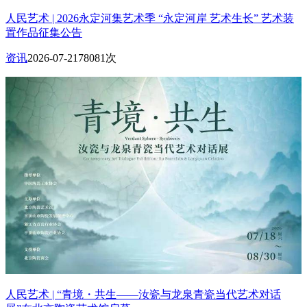
人民艺术 | 2026永定河集艺术季 “永定河岸 艺术生长” 艺术装
置作品征集公告
资讯
2026-07-21
78081次
人民艺术 | “青境・共生——汝瓷与龙泉青瓷当代艺术对话