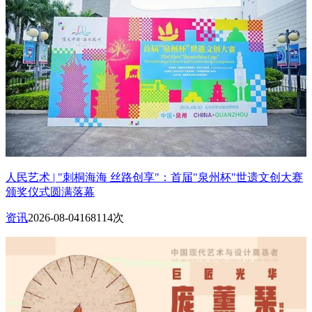
人民艺术 | "刺桐海海 丝路创享"：首届"泉州杯"世遗文创大赛
颁奖仪式圆满落幕
资讯
2026-08-04
168114次