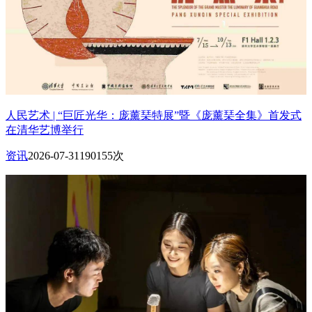
人民艺术 | “巨匠光华：庞薰琹特展”暨《庞薰琹全集》首发式
在清华艺博举行
资讯
2026-07-31
190155次