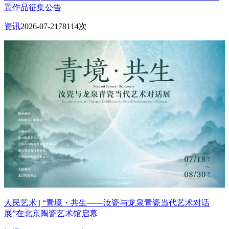
置作品征集公告
资讯
2026-07-21
78114次
人民艺术 | “青境・共生——汝瓷与龙泉青瓷当代艺术对话
展”在北京陶瓷艺术馆启幕