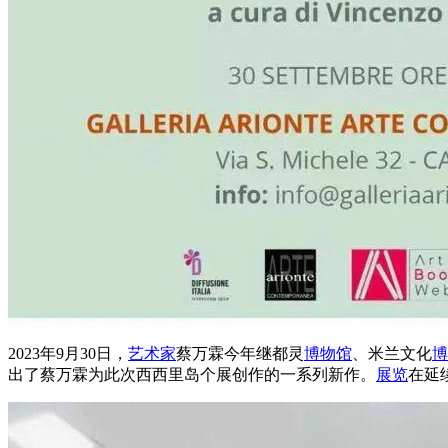
2023年9月30日，
艺术家
蔡万霖今年继都灵
博物馆
、米兰文化
博
出了蔡万霖为此次西西里岛个展创作的一系列新作。
展览
在延