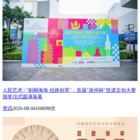
人民艺术 | "刺桐海海 丝路创享"：首届"泉州杯"世遗文创大赛
颁奖仪式圆满落幕
资讯
2026-08-04
168098次