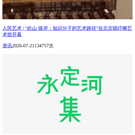
人民艺术 | “此山·彼岸：知识分子的艺术路径”在北京噫吁唏艺
术馆开幕
资讯
2026-07-21
134757次