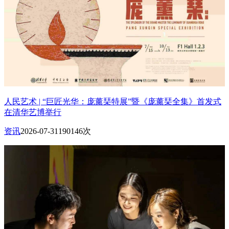
人民艺术 | “巨匠光华：庞薰琹特展”暨《庞薰琹全集》首发式
在清华艺博举行
资讯
2026-07-31
190146次