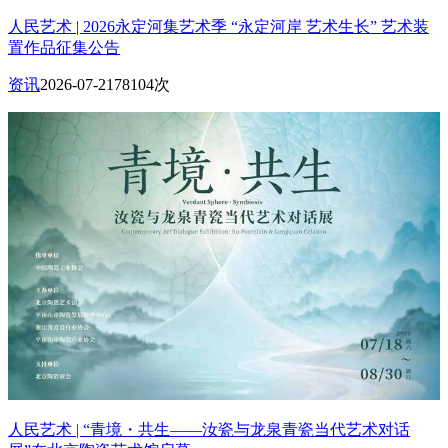
人民艺术 | 2026永定河集艺术季 “永定河岸 艺术生长” 艺术装
置作品征集公告
资讯
2026-07-21
78104次
人民艺术 | “青境・共生——汝瓷与龙泉青瓷当代艺术对话