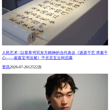
人民艺术 | 以章草书写东方精神的当代表达《逍遥于艺 求索于
心——崔嘉宝书法展》于北京五云间启幕
资讯
2026-07-26
12522次